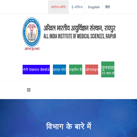
ई-ऑफिस
English
हिंदी
पुनरावर्तन
रोगी देखभाल डैशबोर्ड
छात्र पोर्टल
स्क्रीन रीडर एक्सेस
ऑनलाइन ओपीडी पंजीकरण
10 साल की उत्कृष्टता
विभाग के बारे में