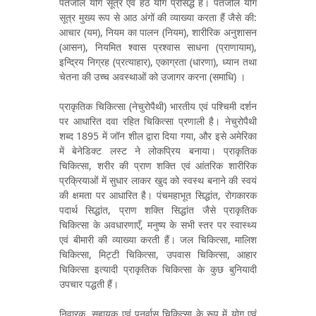
पतंजलि योग सूत्र एवं हठ योग प्रसिद्ध हैं। पतंजलि योग
सूत्र मुख्य रूप से आठ अंगों की व्याख्या करता हैं जैसे की:
आचार (यम), नियम का पालन (नियम), शारीरिक अनुशासन
(आसन), नियमित श्वास प्रश्वास साधना (प्राणायाम),
इन्द्रिय निग्रह (प्रत्याहार), एकाग्रता (धारणा), ध्यान तथा
चेतना की उच्च अवस्थाओं को उजागर करना (समाधि) ।
प्राकृतिक चिकित्सा (नेचुरोपैथी) भारतीय एवं पश्चिमी दर्शन
पर आधारित दवा रहित चिकित्सा प्रणाली है। नेचुरोपैथी
शब्द 1895 में जॉन शील द्वारा दिया गया, और इसे अमेरिका
में बेनेडिक्ट लस्ट ने लोकप्रिय बनाया। प्राकृतिक
चिकित्सा, शरीर की प्राण शक्ति एवं आंतरिक शारीरिक
प्रक्रियाओं में सुधार लाकर खुद को स्वस्थ बनाने की स्वयं
की क्षमता पर आधारित है। पंचमहाभूत सिद्धांत, रोगकारक
पदार्थ सिद्धांत, प्राण शक्ति सिद्धांत जैसे प्राकृतिक
चिकित्सा के अवधारणाएँ, मनुष्य के सभी स्तर पर स्वास्थ्य
एवं बीमारी की व्याख्या करती हैं। जल चिकित्सा, मालिश
चिकित्सा, मिट्टी चिकित्सा, उपवास चिकित्सा, आहार
चिकित्सा इत्यादी प्राकृतिक चिकित्सा के कुछ बुनियादी
उपचार पद्धती हैं।
निवारक, सहायक एवं पुनर्वास चिकित्सा के रूप में योग एवं