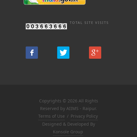
TOTAL SITE VISITS
Copyrights © 2026 All Rights
Reserved by AIIMS - Raipur.
Terms of Use
/
Privacy Policy
Designed & Developed By
Konsole Group