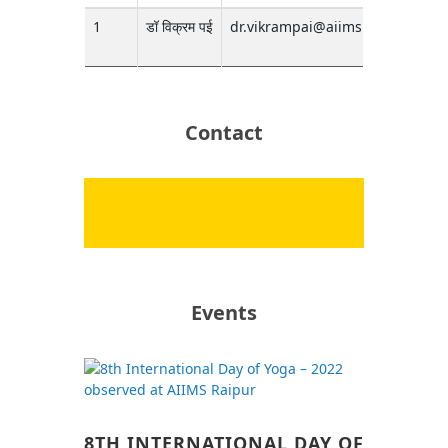
1
डॉ विक्रम पई
dr.vikrampai@aiimsraipur.edu.i
Contact
Events
8TH INTERNATIONAL DAY OF