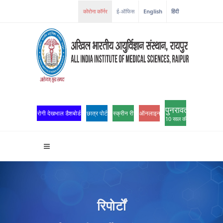
ई-ऑफिस
English
हिंदी
पुनरावर्तन
रोगी देखभाल डैशबोर्ड
छात्र पोर्टल
स्क्रीन रीडर एक्सेस
ऑनलाइन ओपीडी पंजीकरण
10 साल की उत्कृष्टता
रिपोर्टों