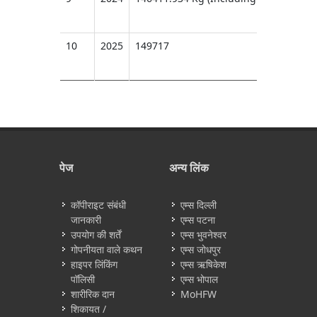
10
2025
149717
पेज
अन्य लिंक
कॉपीराइट संबंधी
एम्स दिल्ली
जानकारी
एम्स पटना
उपयोग की शर्तें
एम्स भुवनेश्वर
गोपनीयता वाले कथन
एम्स जोधपुर
हाइपर लिंकिंग
एम्स ऋषिकेश
पॉलिसी
एम्स भोपाल
शारीरिक दान
MoHFW
शिकायत /