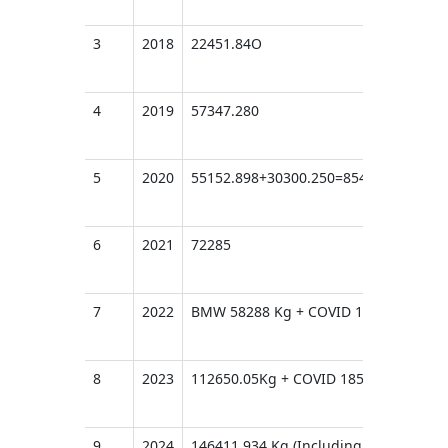
3
2018
22451.84O
4
2019
57347.280
5
2020
55152.898+30300.250=85453.148KG 
6
2021
72285
7
2022
BMW 58288 Kg + COVID 19 WASTE 643 
8
2023
112650.05Kg + COVID 185Kg + Cytotox
9
2024
146411.934 Kg (Including cytotoxic wa