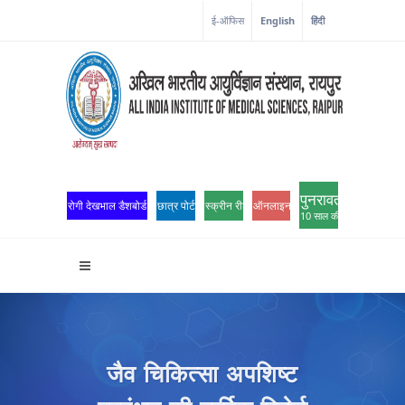
ई-ऑफिस
English
हिंदी
पुनरावर्तन
रोगी देखभाल डैशबोर्ड
छात्र पोर्टल
स्क्रीन रीडर एक्सेस
ऑनलाइन ओपीडी पंजीकरण
10 साल की उत्कृष्टता
जैव चिकित्सा अपशिष्ट