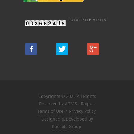
TOTAL SITE VISITS
Copyrights © 2026 All Rights
Reserved by AIIMS - Raipur.
Terms of Use
/
Privacy Policy
Designed & Developed By
Konsole Group