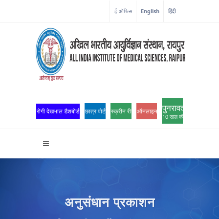
ई-ऑफिस
English
हिंदी
पुनरावर्तन
रोगी देखभाल डैशबोर्ड
छात्र पोर्टल
स्क्रीन रीडर एक्सेस
ऑनलाइन ओपीडी पंजीकरण
10 साल की उत्कृष्टता
अनुसंधान प्रकाशन