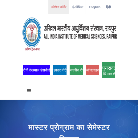
ई-ऑफिस
English
हिंदी
पुनरावर्तन
रोगी देखभाल डैशबोर्ड
छात्र पोर्टल
स्क्रीन रीडर एक्सेस
ऑनलाइन ओपीडी पंजीकरण
10 साल की उत्कृष्टता
मास्टर प्रोग्राम का सेमेस्टर