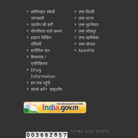
कॉपीराइट संबंधी
एम्स दिल्ली
जानकारी
एम्स पटना
उपयोग की शर्तें
एम्स भुवनेश्वर
गोपनीयता वाले कथन
एम्स जोधपुर
हाइपर लिंकिंग
एम्स ऋषिकेश
पॉलिसी
एम्स भोपाल
शारीरिक दान
MoHFW
शिकायत /
प्रतिक्रिया
Drug
Information
हम तक पहुंचें
संपर्क करें
साइटमैप
TOTAL SITE VISITS