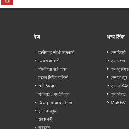
पेज
अन्य लिंक
कॉपीराइट संबंधी जानकारी
एम्स दिल्ली
उपयोग की शर्तें
एम्स पटना
गोपनीयता वाले कथन
एम्स भुवनेश्व
हाइपर लिंकिंग पॉलिसी
एम्स जोधपुर
शारीरिक दान
एम्स ऋषिके
शिकायत / प्रतिक्रिया
एम्स भोपाल
Drug Information
MoHFW
हम तक पहुंचें
संपर्क करें
साइटमैप