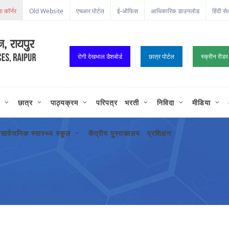
Old Website
एचआर पोर्टल
ई-ऑफिस
आधिकारिक डाउनलोड
हिंदी से
रोगी देखभाल डैशबोर्ड
छात्र पोर्टल
स्क्रीन रीडर
छात्र
पाठ्यक्रम
परिपत्र
भरती
निविदा
मीडिया
सार्वजनिक स्वास्थ्य स्कूल
केंद्रीय पुस्तकालय
प्रशिक्षण