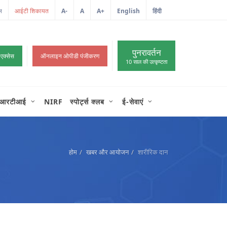
ल
A-
A
A+
English
हिंदी
>
पुनरावर्तन
 एक्सेस
ऑनलाइन ओपीडी पंजीकरण
10 साल की उत्कृष्टता
आरटीआई
NIRF
स्पोर्ट्स क्लब
ई-सेवाएं
होम
खबर और आयोजन
शारीरिक दान