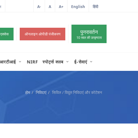
ल
आईटी शिकायत
A-
A
A+
English
हिंदी
>
पुनरावर्तन
 एक्सेस
ऑनलाइन ओपीडी पंजीकरण
10 साल की उत्कृष्टता
आरटीआई
NIRF
स्पोर्ट्स क्लब
ई-सेवाएं
होम
निविदाएं
सिविल / विद्युत निविदाएं और कोटेशन