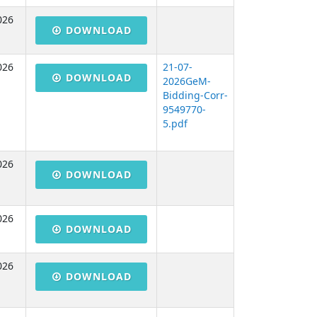
026
DOWNLOAD
026
21-07-
DOWNLOAD
2026GeM-
Bidding-Corr-
9549770-
5.pdf
026
DOWNLOAD
026
DOWNLOAD
026
DOWNLOAD