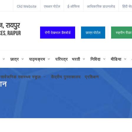
ा कॉर्नर
Old Website
एचआर पोर्टल
ई-ऑफिस
आधिकारिक डाउनलोड
हिंदी से
रोगी देखभाल डैशबोर्ड
छात्र पोर्टल
स्क्रीन रीडर
छात्र
पाठ्यक्रम
परिपत्र
भरती
निविदा
मीडिया
सार्वजनिक स्वास्थ्य स्कूल
केंद्रीय पुस्तकालय
प्रशिक्षण
ेशन