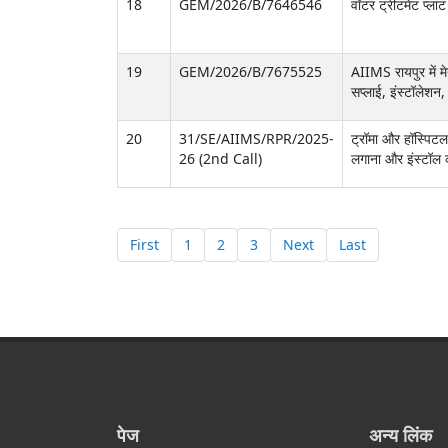
18
GEM/2026/B/7646546
वॉटर ट्रीटमेंट प्ल
19
GEM/2026/B/7675525
AIIMS रायपुर में म
सप्लाई, इंस्टॉलेशन
20
31/SE/AIIMS/RPR/2025-
ट्रॉमा और हॉस्पिटल
26 (2nd Call)
लगाना और इंस्टॉल
First
1
2
3
Next
Last
पेज
अन्य लिंक