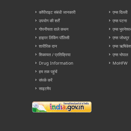
कॉपीराइट संबंधी जानकारी
एम्स दिल्ली
उपयोग की शर्तें
एम्स पटना
गोपनीयता वाले कथन
एम्स भुवनेश्व
हाइपर लिंकिंग पॉलिसी
एम्स जोधपुर
शारीरिक दान
एम्स ऋषिके
शिकायत / प्रतिक्रिया
एम्स भोपाल
Drug Information
MoHFW
हम तक पहुंचें
संपर्क करें
साइटमैप