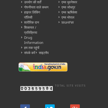
उपयोग की शर्तें
एम्स भुवनेश्वर
गोपनीयता वाले कथन
एम्स जोधपुर
हाइपर लिंकिंग
एम्स ऋषिकेश
पॉलिसी
एम्स भोपाल
शारीरिक दान
MoHFW
शिकायत /
प्रतिक्रिया
Drug
Information
हम तक पहुंचें
संपर्क करें
साइटमैप
TOTAL SITE VISITS