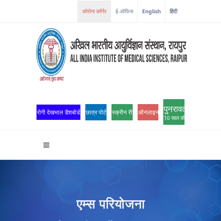
ई-ऑफिस
English
हिंदी
पुनरावर्तन
रोगी देखभाल डैशबोर्ड
छात्र पोर्टल
स्क्रीन रीडर एक्सेस
ऑनलाइन ओपीडी पंजीकरण
10 साल की उत्कृष्टता
एम्स परियोजना