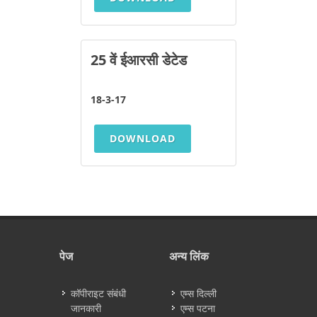
25 वें ईआरसी डेटेड
18-3-17
DOWNLOAD
पेज
अन्य लिंक
कॉपीराइट संबंधी
एम्स दिल्ली
जानकारी
एम्स पटना