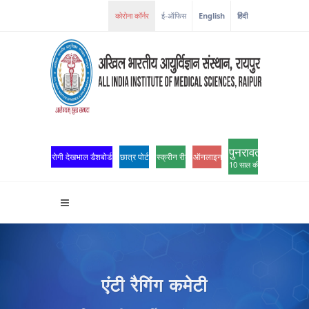
कोरोना कॉर्नर
ई-ऑफिस
English
हिंदी
पुनरावर्तन
रोगी देखभाल डैशबोर्ड
छात्र पोर्टल
स्क्रीन रीडर एक्सेस
ऑनलाइन ओपीडी पंजीकरण
10 साल की उत्कृष्टता
एंटी रैगिंग कमेटी