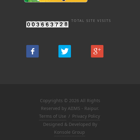
TOTAL SITE VISITS
Copyrights © 2026 All Rights
Reserved by AIIMS - Raipur.
Terms of Use
/
Privacy Policy
Designed & Developed By
Konsole Group