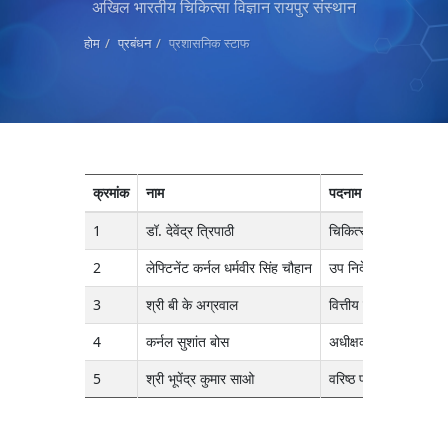
अखिल भारतीय चिकित्सा विज्ञान रायपुर संस्थान
होम
प्रबंधन
प्रशासनिक स्टाफ
क्रमांक
नाम
पदनाम
1
डॉ. देवेंद्र त्रिपाठी
चिकित्सा अधीक्षक
2
लेफ्टिनेंट कर्नल धर्मवीर सिंह चौहान
उप निदेशक प्रशासन
3
श्री बी के अग्रवाल
वित्तीय सलाहकार
4
कर्नल सुशांत बोस
अधीक्षक अभियंता
5
श्री भूपेंद्र कुमार साओ
वरिष्ठ प्रशासनिक अधिक