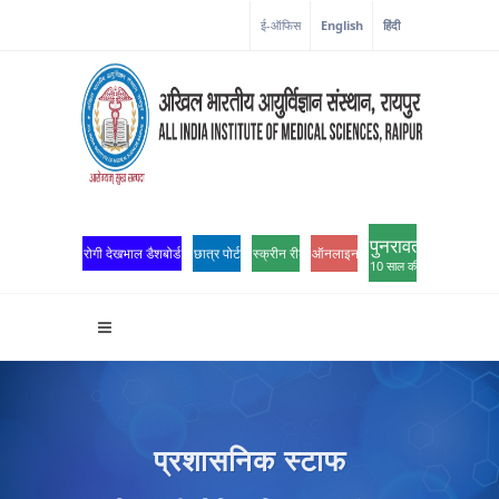
ई-ऑफिस
English
हिंदी
पुनरावर्तन
रोगी देखभाल डैशबोर्ड
छात्र पोर्टल
स्क्रीन रीडर एक्सेस
ऑनलाइन ओपीडी पंजीकरण
10 साल की उत्कृष्टता
प्रशासनिक स्टाफ