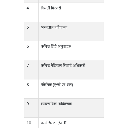
4
बिजली मिस्त्री
D
5
अस्पताल परिचारक
D
6
कनिष्ठ हिंदी अनुवादक
D
7
कनिष्ठ मेडिकल रिकार्ड अधिकारी
D
8
मैकेनिक (ए/सी एवं आर)
D
9
व्यावसायिक चिकित्सक
D
10
फार्मासिस्ट ग्रेड II
D