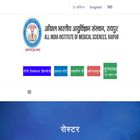
कोरोना कॉर्नर
ई-ऑफिस
English
हिंदी
पुनरावर्तन
रोगी देखभाल डैशबोर्ड
छात्र पोर्टल
स्क्रीन रीडर एक्सेस
ऑनलाइन ओपीडी पंजीकरण
10 साल की उत्कृष्टता
रोस्टर