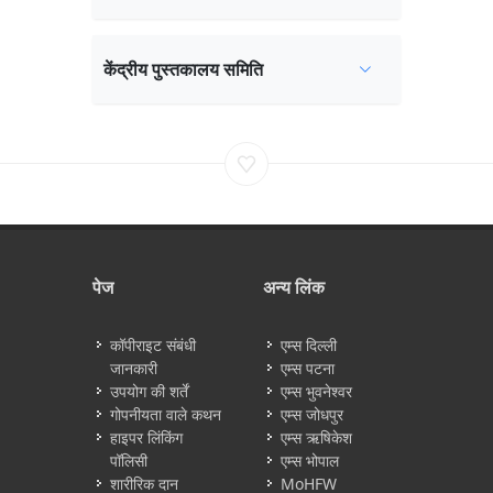
केंद्रीय पुस्तकालय समिति
पेज
अन्य लिंक
कॉपीराइट संबंधी
एम्स दिल्ली
जानकारी
एम्स पटना
उपयोग की शर्तें
एम्स भुवनेश्वर
गोपनीयता वाले कथन
एम्स जोधपुर
हाइपर लिंकिंग
एम्स ऋषिकेश
पॉलिसी
एम्स भोपाल
शारीरिक दान
MoHFW