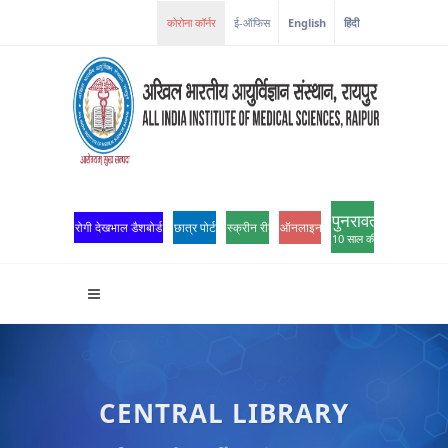
ई-ऑफिस
English
हिंदी
पुनरावर्तन
रोगी देखभाल डैशबोर्ड
छात्र पोर्टल
स्क्रीन रीडर एक्सेस
ऑनलाइन ओपीडी पंजीकरण
10 साल की उत्कृष्टता
CENTRAL LIBRARY