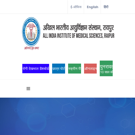
कोरोना कॉर्नर
ई-ऑफिस
English
हिंदी
पुनरावर्तन
रोगी देखभाल डैशबोर्ड
छात्र पोर्टल
स्क्रीन रीडर एक्सेस
ऑनलाइन ओपीडी पंजीकरण
10 साल की उत्कृष्टता