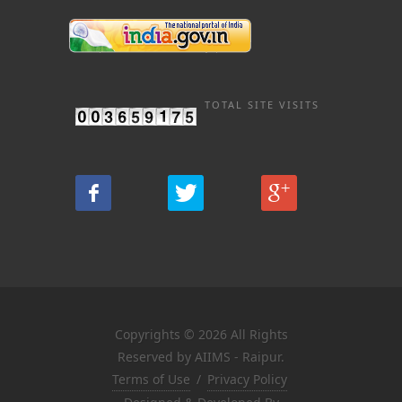
TOTAL SITE VISITS
Copyrights © 2026 All Rights
Reserved by AIIMS - Raipur.
Terms of Use
/
Privacy Policy