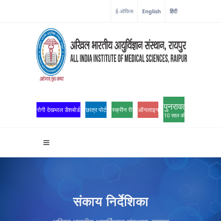
कोरोना कॉर्नर
ई-ऑफिस
English
हिंदी
पुनरावर्तन
रोगी देखभाल डैशबोर्ड
छात्र पोर्टल
स्क्रीन रीडर एक्सेस
ऑनलाइन ओपीडी पंजीकरण
10 साल की उत्कृष्टता
संकाय निर्देशिका