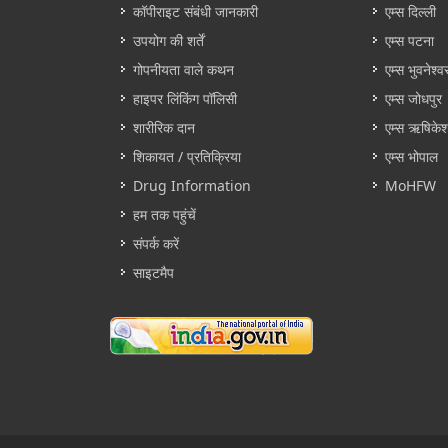
कॉपीराइट संबंधी जानकारी
एम्स दिल्ली
उपयोग की शर्तें
एम्स पटना
गोपनीयता वाले कथन
एम्स भुवनेश्व
हाइपर लिंकिंग पॉलिसी
एम्स जोधपुर
शारीरिक दान
एम्स ऋषिके
शिकायत / प्रतिक्रिया
एम्स भोपाल
Drug Information
MoHFW
हम तक पहुंचें
संपर्क करें
साइटमैप