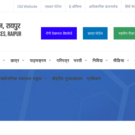
ा कॉर्नर
Old Website
एचआर पोर्टल
ई-ऑफिस
आधिकारिक डाउनलोड
हिंदी से
रोगी देखभाल डैशबोर्ड
छात्र पोर्टल
स्क्रीन रीडर
छात्र
पाठ्यक्रम
परिपत्र
भरती
निविदा
मीडिया
सार्वजनिक स्वास्थ्य स्कूल
केंद्रीय पुस्तकालय
प्रशिक्षण