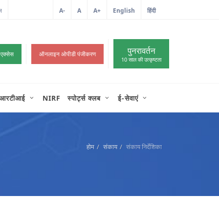
ल
आईटी शिकायत
A-
A
A+
English
हिंदी
>
पुनरावर्तन
 एक्सेस
ऑनलाइन ओपीडी पंजीकरण
10 साल की उत्कृष्टता
आरटीआई
NIRF
स्पोर्ट्स क्लब
ई-सेवाएं
होम
संकाय
संकाय निर्देशिका