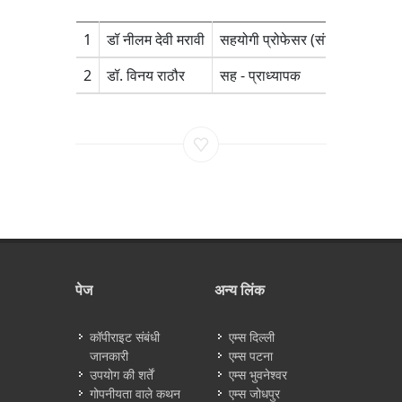
1
डॉ नीलम देवी मरावी
सहयोगी प्रोफेसर (संविदात्मक)
N
2
डॉ. विनय राठौर
सह - प्राध्यापक
N
पेज
अन्य लिंक
कॉपीराइट संबंधी
एम्स दिल्ली
जानकारी
एम्स पटना
उपयोग की शर्तें
एम्स भुवनेश्वर
गोपनीयता वाले कथन
एम्स जोधपुर