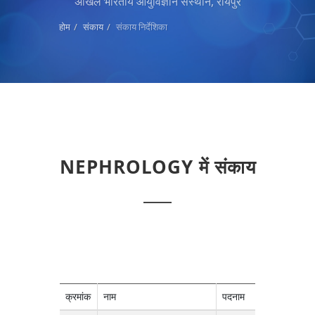
अखिल भारतीय आयुर्विज्ञान संस्थान, रायपुर
होम
संकाय
संकाय निर्देशिका
NEPHROLOGY में संकाय
क्रमांक
नाम
पदनाम