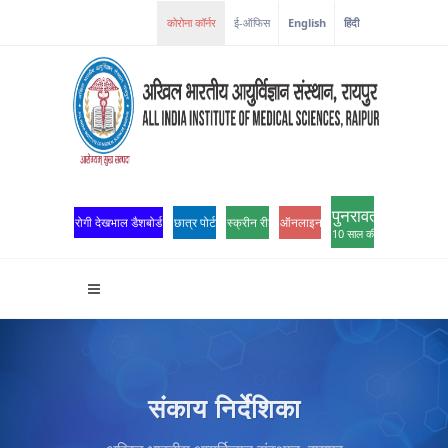
कोरोना कॉर्नर
ई-ऑफिस
English
हिंदी
पुनरावर्तन
रोगी देखभाल डैशबोर्ड
छात्र पोर्टल
स्क्रीन रीडर एक्सेस
ऑनलाइन ओपीडी पंजीकरण
10 साल की उत्कृष्टता
संकाय निर्देशिका