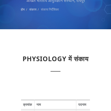
अखिल भारतीय आयुर्विज्ञान संस्थान, रायपुर
होम
संकाय
संकाय निर्देशिका
PHYSIOLOGY में संकाय
क्रमांक
नाम
पदनाम