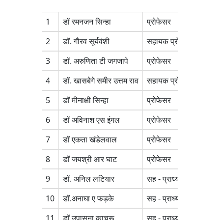
1
डॉ रमनजन सिन्हा
प्रोफेसर
Phys
2
डॉ. गौरव सूर्यवंशी
सहायक प्रोफेसर
Phys
3
डॉ. अरुणिता टी जगजापे
प्रोफेसर
Phys
4
डॉ. खासबेगे समीर उत्तम राव
सहायक प्रोफेसर
Phys
5
डॉ मीनाक्षी सिन्हा
प्रोफेसर
Phys
6
डॉ अविनाश एस इंगल
प्रोफेसर
Phys
7
डॉ एकता खंडेलवाल
प्रोफेसर
Phys
8
डॉ जयश्री आर घाट
प्रोफेसर
Phys
9
डॉ. अनिल लटियार
सह - प्राध्यापक
Phys
10
डॉ.अनाघा ए फड़के
सह - प्राध्यापक
Phys
11
डॉ उपासना काचरू
सह - प्राध्यापक
Phys