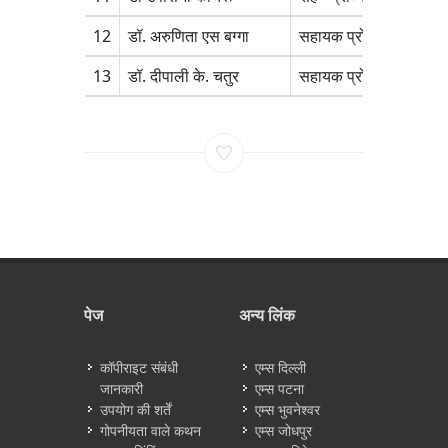
12
डॉ. अरुणिता एस बग्गा
सहायक प्रोफेसर
Phys
13
डॉ. दीपाली के. चतुर
सहायक प्रोफेसर
Phys
पेज
अन्य लिंक
कॉपीराइट संबंधी
एम्स दिल्ली
जानकारी
एम्स पटना
उपयोग की शर्तें
एम्स भुवनेश्वर
गोपनीयता वाले कथन
एम्स जोधपुर