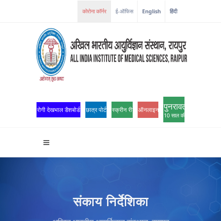
ई-ऑफिस
English
हिंदी
पुनरावर्तन
रोगी देखभाल डैशबोर्ड
छात्र पोर्टल
स्क्रीन रीडर एक्सेस
ऑनलाइन ओपीडी पंजीकरण
10 साल की उत्कृष्टता
संकाय निर्देशिका