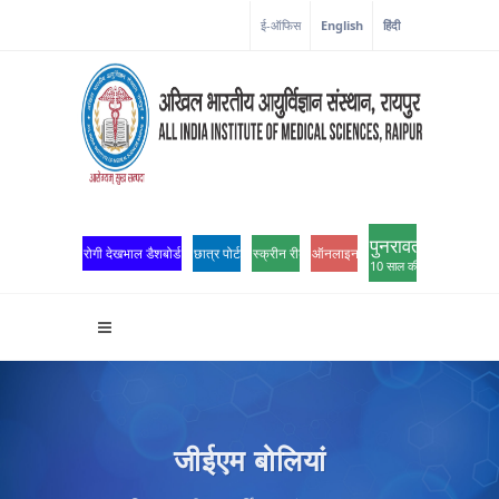
ई-ऑफिस
English
हिंदी
पुनरावर्तन
रोगी देखभाल डैशबोर्ड
छात्र पोर्टल
स्क्रीन रीडर एक्सेस
ऑनलाइन ओपीडी पंजीकरण
10 साल की उत्कृष्टता
जीईएम बोलियां