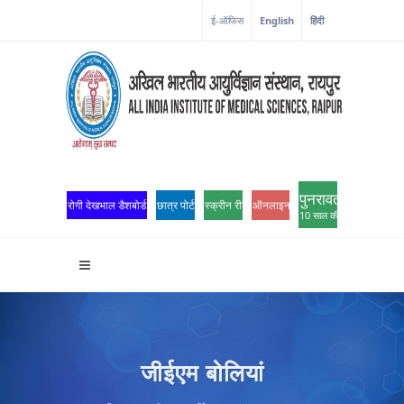
ई-ऑफिस
English
हिंदी
पुनरावर्तन
रोगी देखभाल डैशबोर्ड
छात्र पोर्टल
स्क्रीन रीडर एक्सेस
ऑनलाइन ओपीडी पंजीकरण
10 साल की उत्कृष्टता
जीईएम बोलियां