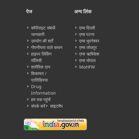
पेज
अन्य लिंक
कॉपीराइट संबंधी
एम्स दिल्ली
जानकारी
एम्स पटना
उपयोग की शर्तें
एम्स भुवनेश्वर
गोपनीयता वाले कथन
एम्स जोधपुर
हाइपर लिंकिंग
एम्स ऋषिकेश
पॉलिसी
एम्स भोपाल
शारीरिक दान
MoHFW
शिकायत /
प्रतिक्रिया
Drug
Information
हम तक पहुंचें
संपर्क करें
साइटमैप