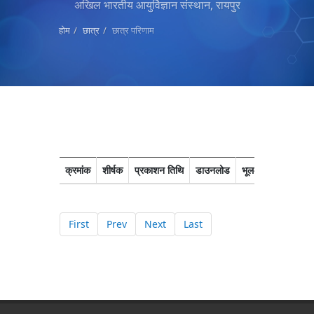
अखिल भारतीय आयुर्विज्ञान संस्थान, रायपुर
होम
छात्र
छात्र परिणाम
क्रमांक
शीर्षक
प्रकाशन तिथि
डाउनलोड
भूल-सुधार
First
Prev
Next
Last