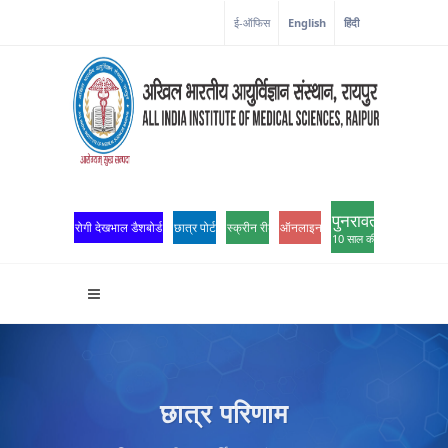
ई-ऑफिस
English
हिंदी
पुनरावर्तन
रोगी देखभाल डैशबोर्ड
छात्र पोर्टल
स्क्रीन रीडर एक्सेस
ऑनलाइन ओपीडी पंजीकरण
10 साल की उत्कृष्टता
छात्र परिणाम