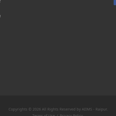
र
श
Copyrights © 2026 All Rights Reserved by AIIMS - Raipur.
Terms of Use
/
Privacy Policy