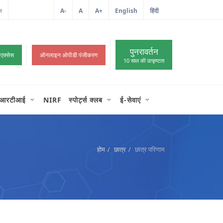
ल
आईटी शिकायत
A-
A
A+
English
हिंदी
>
पुनरावर्तन
 एक्सेस
ऑनलाइन ओपीडी पंजीकरण
10 साल की उत्कृष्टता
आरटीआई
NIRF
स्पोर्ट्स क्लब
ई-सेवाएं
होम
छात्र
छात्र परिणाम