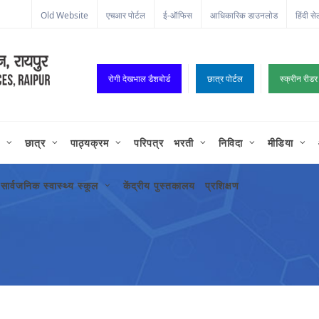
ा कॉर्नर
Old Website
एचआर पोर्टल
ई-ऑफिस
आधिकारिक डाउनलोड
हिंदी से
रोगी देखभाल डैशबोर्ड
छात्र पोर्टल
स्क्रीन रीडर
छात्र
पाठ्यक्रम
परिपत्र
भरती
निविदा
मीडिया
सार्वजनिक स्वास्थ्य स्कूल
केंद्रीय पुस्तकालय
प्रशिक्षण