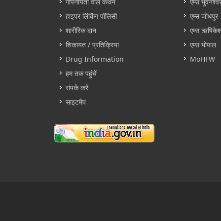
गोपनीयता वाले कथन
एम्स भुवनेश्व
हाइपर लिंकिंग पॉलिसी
एम्स जोधपुर
शारीरिक दान
एम्स ऋषिके
शिकायत / प्रतिक्रिया
एम्स भोपाल
Drug Information
MoHFW
हम तक पहुंचें
संपर्क करें
साइटमैप