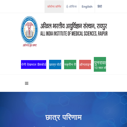
ई-ऑफिस
English
हिंदी
पुनरावर्तन
रोगी देखभाल डैशबोर्ड
छात्र पोर्टल
स्क्रीन रीडर एक्सेस
ऑनलाइन ओपीडी पंजीकरण
10 साल की उत्कृष्टता
छात्र परिणाम