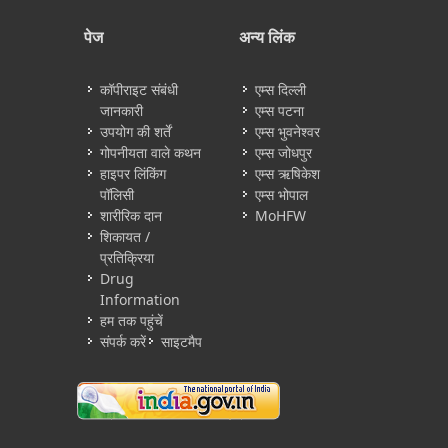
पेज
अन्य लिंक
कॉपीराइट संबंधी
एम्स दिल्ली
जानकारी
एम्स पटना
उपयोग की शर्तें
एम्स भुवनेश्वर
गोपनीयता वाले कथन
एम्स जोधपुर
हाइपर लिंकिंग
एम्स ऋषिकेश
पॉलिसी
एम्स भोपाल
शारीरिक दान
MoHFW
शिकायत /
प्रतिक्रिया
Drug
Information
हम तक पहुंचें
संपर्क करें
साइटमैप