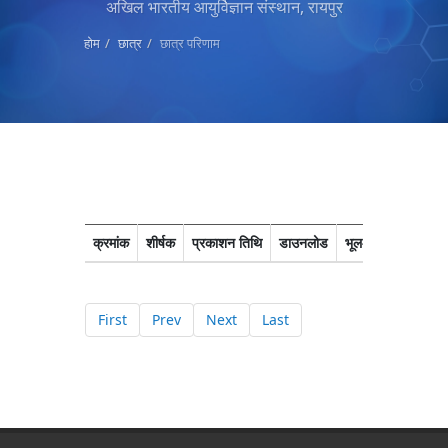
अखिल भारतीय आयुर्विज्ञान संस्थान, रायपुर
होम
छात्र
छात्र परिणाम
क्रमांक
शीर्षक
प्रकाशन तिथि
डाउनलोड
भूल-सुधार
First
Prev
Next
Last