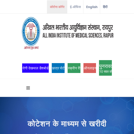
कोरोना कॉर्नर
ई-ऑफिस
English
हिंदी
पुनरावर्तन
रोगी देखभाल डैशबोर्ड
छात्र पोर्टल
स्क्रीन रीडर एक्सेस
ऑनलाइन ओपीडी पंजीकरण
10 साल की उत्कृष्टता
कोटेशन के माध्यम से खरीदी