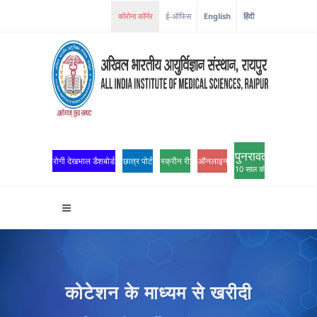
ई-ऑफिस
English
हिंदी
पुनरावर्तन
रोगी देखभाल डैशबोर्ड
छात्र पोर्टल
स्क्रीन रीडर एक्सेस
ऑनलाइन ओपीडी पंजीकरण
10 साल की उत्कृष्टता
कोटेशन के माध्यम से खरीदी