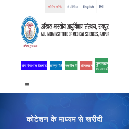
ई-ऑफिस
English
हिंदी
पुनरावर्तन
रोगी देखभाल डैशबोर्ड
छात्र पोर्टल
स्क्रीन रीडर एक्सेस
ऑनलाइन ओपीडी पंजीकरण
10 साल की उत्कृष्टता
कोटेशन के माध्यम से खरीदी