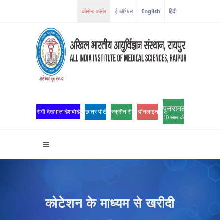
कोरोना कॉर्नर
ई-ऑफिस
English
हिंदी
पुनरावर्तन
रोगी देखभाल डैशबोर्ड
छात्र पोर्टल
स्क्रीन रीडर एक्सेस
ऑनलाइन ओपीडी पंजीकरण
10 साल की उत्कृष्टता
कोटेशन के माध्यम से खरीदी