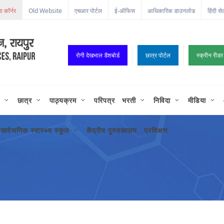
Old Website
एचआर पोर्टल
ई-ऑफिस
आधिकारिक डाउनलोड
हिंदी से
रोगी देखभाल डैशबोर्ड
छात्र पोर्टल
स्क्रीन रीडर
छात्र
पाठ्यक्रम
परिपत्र
भरती
निविदा
मीडिया
सार्वजनिक स्वास्थ्य स्कूल
केंद्रीय पुस्तकालय
प्रशिक्षण