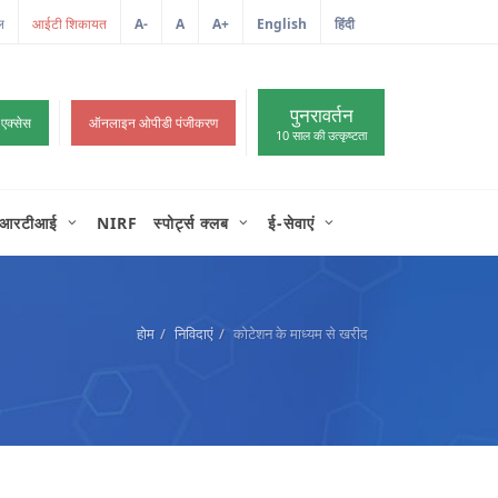
ल
A-
A
A+
English
हिंदी
>
पुनरावर्तन
 एक्सेस
ऑनलाइन ओपीडी पंजीकरण
10 साल की उत्कृष्टता
आरटीआई
NIRF
स्पोर्ट्स क्लब
ई-सेवाएं
होम
निविदाएं
कोटेशन के माध्यम से खरीद