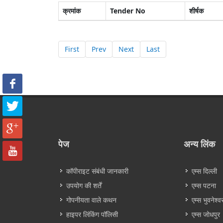
क्रमांक
Tender No
शीर्षक
First
Prev
Next
Last
पेज
अन्य लिंक
कॉपीराइट संबंधी जानकारी
एम्स दिल्ली
उपयोग की शर्तें
एम्स पटना
गोपनीयता वाले कथन
एम्स भुवनेश्व
हाइपर लिंकिंग पॉलिसी
एम्स जोधपुर