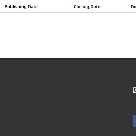
Publishing Date
Closing Date
D
T
र