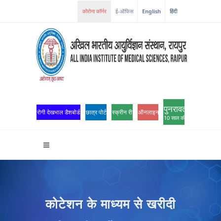
कोरोना कॉर्नर
ई-ऑफिस
English
हिंदी
पुनरावर्तन
रोगी देखभाल डैशबोर्ड
छात्र पोर्टल
स्क्रीन रीडर एक्सेस
ऑनलाइन ओपीडी पंजीकरण
10 साल की उत्कृष्टता
कोटेशन के माध्यम से खरीदी