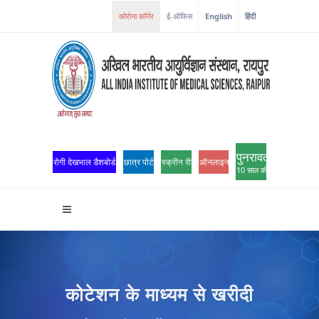
कोरोना कॉर्नर
ई-ऑफिस
English
हिंदी
पुनरावर्तन
रोगी देखभाल डैशबोर्ड
छात्र पोर्टल
स्क्रीन रीडर एक्सेस
ऑनलाइन ओपीडी पंजीकरण
10 साल की उत्कृष्टता
कोटेशन के माध्यम से खरीदी