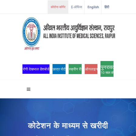
ई-ऑफिस
English
हिंदी
पुनरावर्तन
रोगी देखभाल डैशबोर्ड
छात्र पोर्टल
स्क्रीन रीडर एक्सेस
ऑनलाइन ओपीडी पंजीकरण
10 साल की उत्कृष्टता
कोटेशन के माध्यम से खरीदी