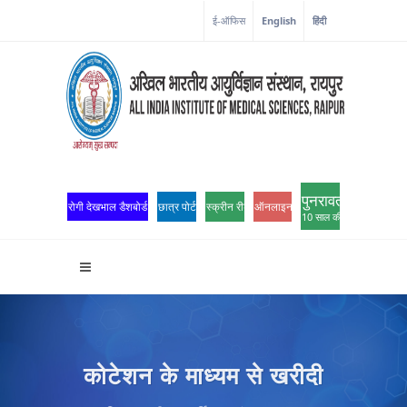
ई-ऑफिस
English
हिंदी
पुनरावर्तन
रोगी देखभाल डैशबोर्ड
छात्र पोर्टल
स्क्रीन रीडर एक्सेस
ऑनलाइन ओपीडी पंजीकरण
10 साल की उत्कृष्टता
कोटेशन के माध्यम से खरीदी