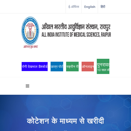
ई-ऑफिस
English
हिंदी
पुनरावर्तन
रोगी देखभाल डैशबोर्ड
छात्र पोर्टल
स्क्रीन रीडर एक्सेस
ऑनलाइन ओपीडी पंजीकरण
10 साल की उत्कृष्टता
कोटेशन के माध्यम से खरीदी