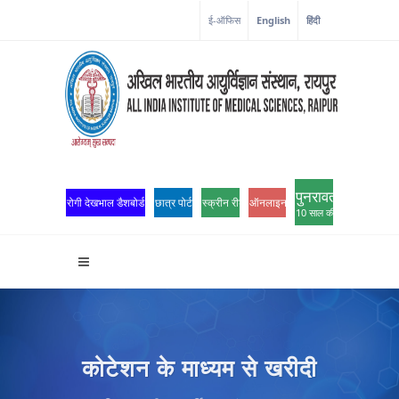
ई-ऑफिस
English
हिंदी
पुनरावर्तन
रोगी देखभाल डैशबोर्ड
छात्र पोर्टल
स्क्रीन रीडर एक्सेस
ऑनलाइन ओपीडी पंजीकरण
10 साल की उत्कृष्टता
कोटेशन के माध्यम से खरीदी