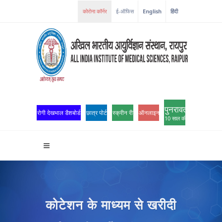
ई-ऑफिस
English
हिंदी
पुनरावर्तन
रोगी देखभाल डैशबोर्ड
छात्र पोर्टल
स्क्रीन रीडर एक्सेस
ऑनलाइन ओपीडी पंजीकरण
10 साल की उत्कृष्टता
कोटेशन के माध्यम से खरीदी