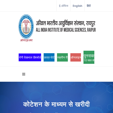
ई-ऑफिस
English
हिंदी
पुनरावर्तन
रोगी देखभाल डैशबोर्ड
छात्र पोर्टल
स्क्रीन रीडर एक्सेस
ऑनलाइन ओपीडी पंजीकरण
10 साल की उत्कृष्टता
कोटेशन के माध्यम से खरीदी