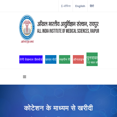
ई-ऑफिस
English
हिंदी
पुनरावर्तन
रोगी देखभाल डैशबोर्ड
छात्र पोर्टल
स्क्रीन रीडर एक्सेस
ऑनलाइन ओपीडी पंजीकरण
10 साल की उत्कृष्टता
कोटेशन के माध्यम से खरीदी