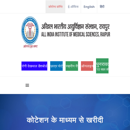
ई-ऑफिस
English
हिंदी
पुनरावर्तन
रोगी देखभाल डैशबोर्ड
छात्र पोर्टल
स्क्रीन रीडर एक्सेस
ऑनलाइन ओपीडी पंजीकरण
10 साल की उत्कृष्टता
कोटेशन के माध्यम से खरीदी