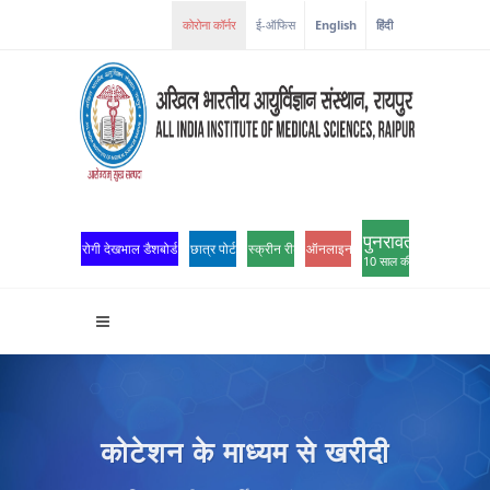
ई-ऑफिस
English
हिंदी
पुनरावर्तन
रोगी देखभाल डैशबोर्ड
छात्र पोर्टल
स्क्रीन रीडर एक्सेस
ऑनलाइन ओपीडी पंजीकरण
10 साल की उत्कृष्टता
कोटेशन के माध्यम से खरीदी