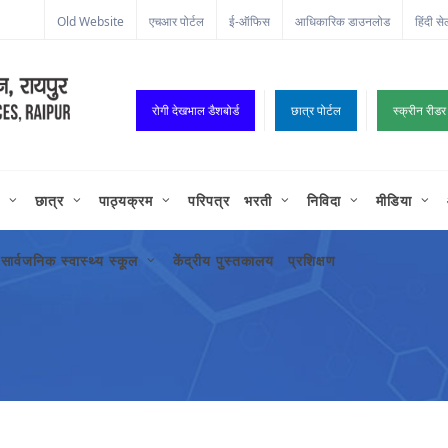
ा कॉर्नर
Old Website
एचआर पोर्टल
ई-ऑफिस
आधिकारिक डाउनलोड
हिंदी से
रोगी देखभाल डैशबोर्ड
छात्र पोर्टल
स्क्रीन रीडर
छात्र
पाठ्यक्रम
परिपत्र
भरती
निविदा
मीडिया
सार्वजनिक स्वास्थ्य स्कूल
केंद्रीय पुस्तकालय
प्रशिक्षण