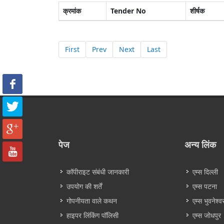
क्रमांक
Tender No
शीर्षक
First
Prev
Next
Last
पेज
अन्य लिंक
कॉपीराइट संबंधी जानकारी
एम्स दिल्ली
उपयोग की शर्तें
एम्स पटना
गोपनीयता वाले कथन
एम्स भुवनेश्व
हाइपर लिंकिंग पॉलिसी
एम्स जोधपुर