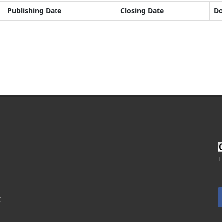
Publishing Date
Closing Date
D
T
र