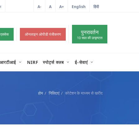
ल
आईटी शिकायत
A-
A
A+
English
हिंदी
>
पुनरावर्तन
 एक्सेस
ऑनलाइन ओपीडी पंजीकरण
10 साल की उत्कृष्टता
आरटीआई
NIRF
स्पोर्ट्स क्लब
ई-सेवाएं
होम
निविदाएं
कोटेशन के माध्यम से खरीद