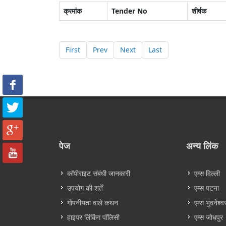
क्रमांक
Tender No
शीर्षक
First
Prev
Next
Last
पेज
अन्य लिंक
कॉपीराइट संबंधी जानकारी
एम्स दिल्ली
उपयोग की शर्तें
एम्स पटना
गोपनीयता वाले कथन
एम्स भुवनेश्व
हाइपर लिंकिंग पॉलिसी
एम्स जोधपुर