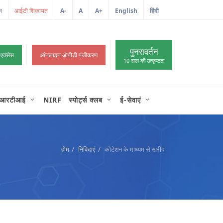
ल
आईटी शिकायत
A-
A
A+
English
हिंदी
>
पुनरावर्तन
 एक्सेस
ऑनलाइन ओपीडी पंजीकरण
10 साल की उत्कृष्टता
आरटीआई
NIRF
स्पोर्ट्स क्लब
ई-सेवाएं
होम
निविदाएं
कोटेशन के माध्यम से खरीद