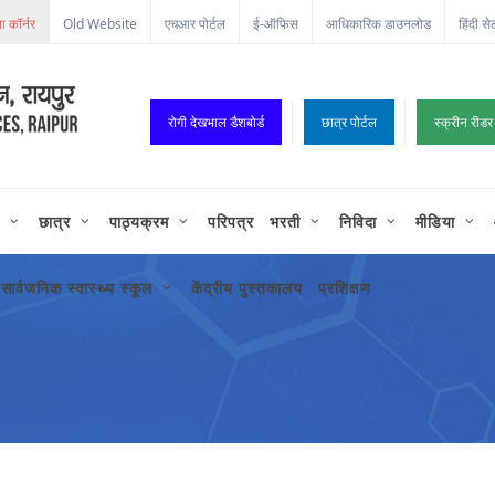
ा कॉर्नर
Old Website
एचआर पोर्टल
ई-ऑफिस
आधिकारिक डाउनलोड
हिंदी से
रोगी देखभाल डैशबोर्ड
छात्र पोर्टल
स्क्रीन रीडर
छात्र
पाठ्यक्रम
परिपत्र
भरती
निविदा
मीडिया
सार्वजनिक स्वास्थ्य स्कूल
केंद्रीय पुस्तकालय
प्रशिक्षण