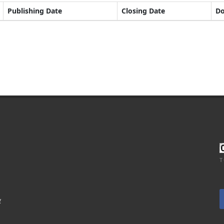
Publishing Date
Closing Date
D
T
र