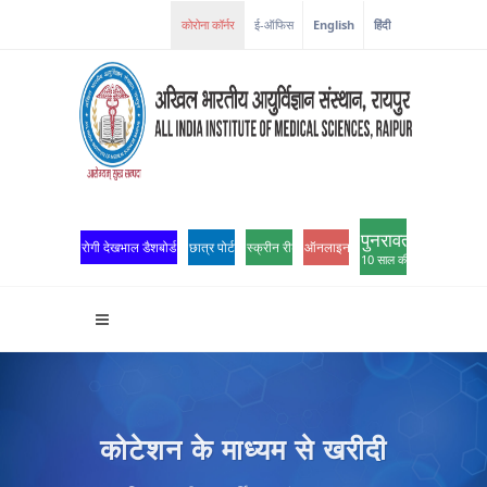
ई-ऑफिस
English
हिंदी
पुनरावर्तन
रोगी देखभाल डैशबोर्ड
छात्र पोर्टल
स्क्रीन रीडर एक्सेस
ऑनलाइन ओपीडी पंजीकरण
10 साल की उत्कृष्टता
कोटेशन के माध्यम से खरीदी