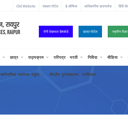
Old Website
एचआर पोर्टल
ई-ऑफिस
आधिकारिक डाउनलोड
हिंदी से
रोगी देखभाल डैशबोर्ड
छात्र पोर्टल
स्क्रीन रीडर
छात्र
पाठ्यक्रम
परिपत्र
भरती
निविदा
मीडिया
सार्वजनिक स्वास्थ्य स्कूल
केंद्रीय पुस्तकालय
प्रशिक्षण