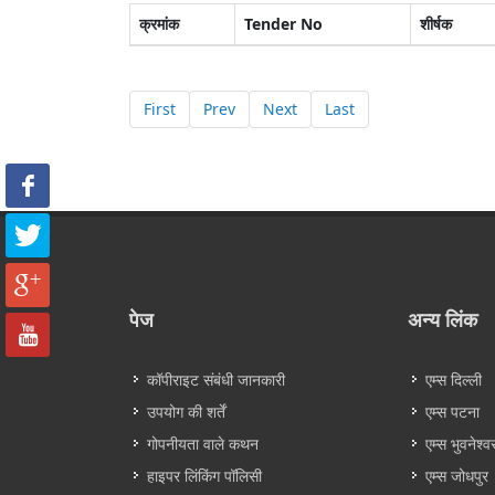
क्रमांक
Tender No
शीर्षक
First
Prev
Next
Last
पेज
अन्य लिंक
कॉपीराइट संबंधी जानकारी
एम्स दिल्ली
उपयोग की शर्तें
एम्स पटना
गोपनीयता वाले कथन
एम्स भुवनेश्व
हाइपर लिंकिंग पॉलिसी
एम्स जोधपुर