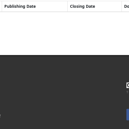
Publishing Date
Closing Date
D
T
र