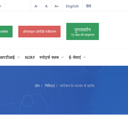
ल
A-
A
A+
English
हिंदी
>
पुनरावर्तन
 एक्सेस
ऑनलाइन ओपीडी पंजीकरण
10 साल की उत्कृष्टता
आरटीआई
NIRF
स्पोर्ट्स क्लब
ई-सेवाएं
होम
निविदाएं
कोटेशन के माध्यम से खरीद