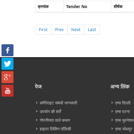
क्रमांक
Tender No
शीर्षक
First
Prev
Next
Last
पेज
अन्य लिंक
कॉपीराइट संबंधी जानकारी
एम्स दिल्ली
उपयोग की शर्तें
एम्स पटना
गोपनीयता वाले कथन
एम्स भुवनेश्व
हाइपर लिंकिंग पॉलिसी
एम्स जोधपुर