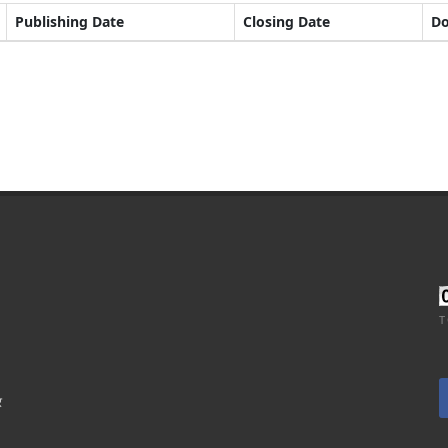
Publishing Date
Closing Date
D
T
र