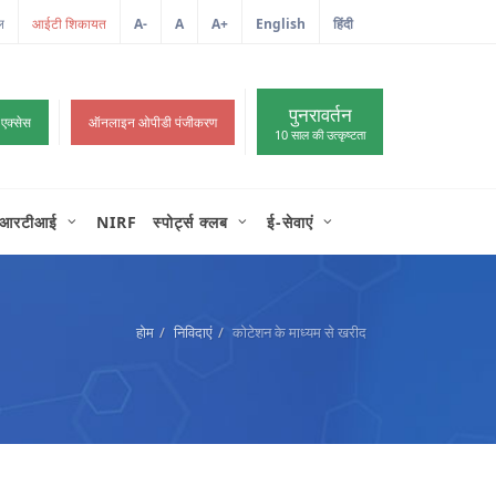
ल
A-
A
A+
English
हिंदी
>
पुनरावर्तन
 एक्सेस
ऑनलाइन ओपीडी पंजीकरण
10 साल की उत्कृष्टता
आरटीआई
NIRF
स्पोर्ट्स क्लब
ई-सेवाएं
होम
निविदाएं
कोटेशन के माध्यम से खरीद