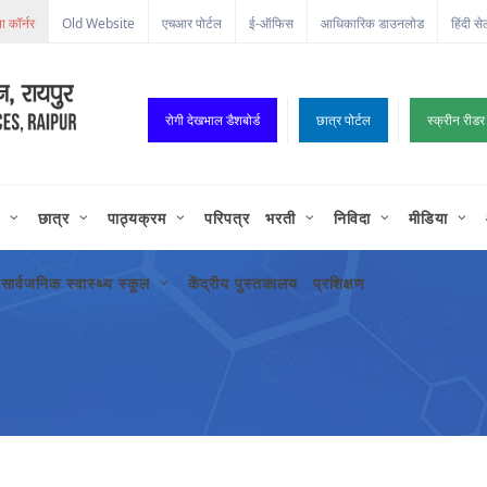
Old Website
एचआर पोर्टल
ई-ऑफिस
आधिकारिक डाउनलोड
हिंदी से
रोगी देखभाल डैशबोर्ड
छात्र पोर्टल
स्क्रीन रीडर
छात्र
पाठ्यक्रम
परिपत्र
भरती
निविदा
मीडिया
सार्वजनिक स्वास्थ्य स्कूल
केंद्रीय पुस्तकालय
प्रशिक्षण