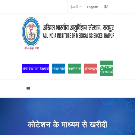
ई-ऑफिस
English
हिंदी
पुनरावर्तन
रोगी देखभाल डैशबोर्ड
छात्र पोर्टल
स्क्रीन रीडर एक्सेस
ऑनलाइन ओपीडी पंजीकरण
10 साल की उत्कृष्टता
कोटेशन के माध्यम से खरीदी