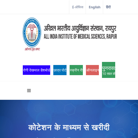
ई-ऑफिस
English
हिंदी
पुनरावर्तन
रोगी देखभाल डैशबोर्ड
छात्र पोर्टल
स्क्रीन रीडर एक्सेस
ऑनलाइन ओपीडी पंजीकरण
10 साल की उत्कृष्टता
कोटेशन के माध्यम से खरीदी