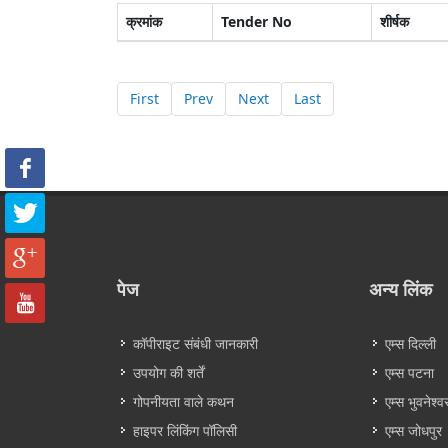
क्रमांक
Tender No
शीर्षक
First
Prev
Next
Last
पेज
अन्य लिंक
कॉपीराइट संबंधी जानकारी
एम्स दिल्ली
उपयोग की शर्तें
एम्स पटना
गोपनीयता वाले कथन
एम्स भुवनेश्व
हाइपर लिंकिंग पॉलिसी
एम्स जोधपुर