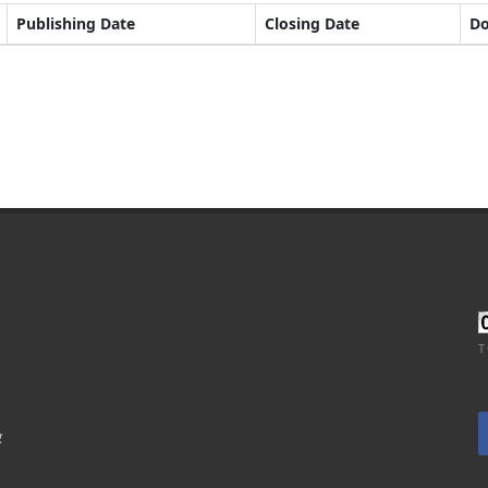
Publishing Date
Closing Date
D
T
र