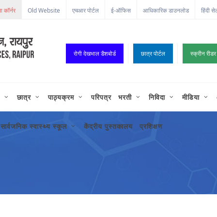
Old Website
एचआर पोर्टल
ई-ऑफिस
आधिकारिक डाउनलोड
हिंदी से
रोगी देखभाल डैशबोर्ड
छात्र पोर्टल
स्क्रीन रीडर
छात्र
पाठ्यक्रम
परिपत्र
भरती
निविदा
मीडिया
सार्वजनिक स्वास्थ्य स्कूल
केंद्रीय पुस्तकालय
प्रशिक्षण