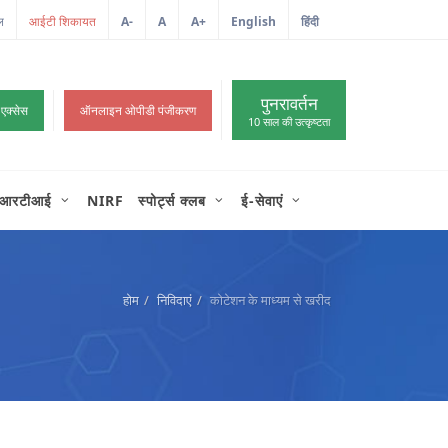
ल
A-
A
A+
English
हिंदी
>
पुनरावर्तन
 एक्सेस
ऑनलाइन ओपीडी पंजीकरण
10 साल की उत्कृष्टता
आरटीआई
NIRF
स्पोर्ट्स क्लब
ई-सेवाएं
होम
निविदाएं
कोटेशन के माध्यम से खरीद