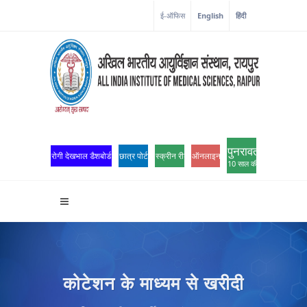
ई-ऑफिस
English
हिंदी
पुनरावर्तन
रोगी देखभाल डैशबोर्ड
छात्र पोर्टल
स्क्रीन रीडर एक्सेस
ऑनलाइन ओपीडी पंजीकरण
10 साल की उत्कृष्टता
कोटेशन के माध्यम से खरीदी