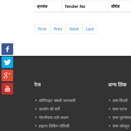
क्रमांक
Tender No
शीर्षक
First
Prev
Next
Last
पेज
अन्य लिंक
कॉपीराइट संबंधी जानकारी
एम्स दिल्ली
उपयोग की शर्तें
एम्स पटना
गोपनीयता वाले कथन
एम्स भुवनेश्व
हाइपर लिंकिंग पॉलिसी
एम्स जोधपुर