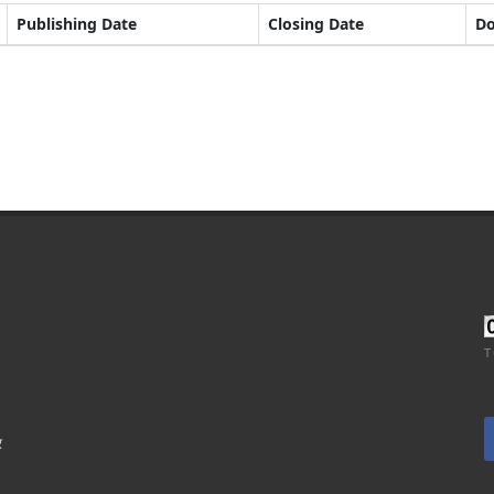
Publishing Date
Closing Date
D
T
र