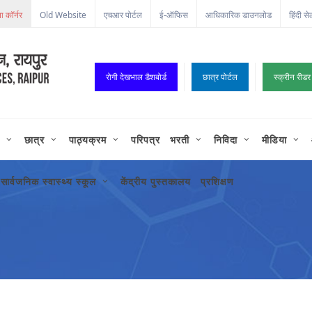
Old Website
एचआर पोर्टल
ई-ऑफिस
आधिकारिक डाउनलोड
हिंदी से
रोगी देखभाल डैशबोर्ड
छात्र पोर्टल
स्क्रीन रीडर
छात्र
पाठ्यक्रम
परिपत्र
भरती
निविदा
मीडिया
सार्वजनिक स्वास्थ्य स्कूल
केंद्रीय पुस्तकालय
प्रशिक्षण