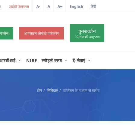
ल
A-
A
A+
English
हिंदी
>
पुनरावर्तन
 एक्सेस
ऑनलाइन ओपीडी पंजीकरण
10 साल की उत्कृष्टता
आरटीआई
NIRF
स्पोर्ट्स क्लब
ई-सेवाएं
होम
निविदाएं
कोटेशन के माध्यम से खरीद