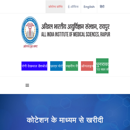
कोरोना कॉर्नर
ई-ऑफिस
English
हिंदी
पुनरावर्तन
रोगी देखभाल डैशबोर्ड
छात्र पोर्टल
स्क्रीन रीडर एक्सेस
ऑनलाइन ओपीडी पंजीकरण
10 साल की उत्कृष्टता
कोटेशन के माध्यम से खरीदी