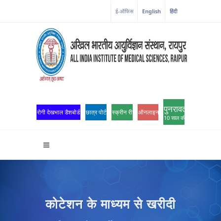
कोरोना कॉर्नर
ई-ऑफिस
English
हिंदी
पुनरावर्तन
रोगी देखभाल डैशबोर्ड
छात्र पोर्टल
स्क्रीन रीडर एक्सेस
ऑनलाइन ओपीडी पंजीकरण
10 साल की उत्कृष्टता
कोटेशन के माध्यम से खरीदी